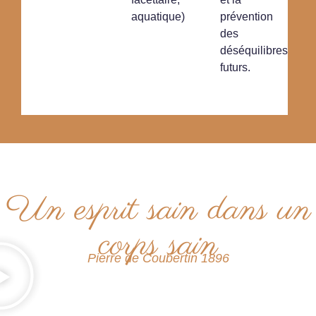
aquatique)
prévention
des
déséquilibres
futurs.
Un esprit sain dans un
corps sain
Pierre de Coubertin 1896