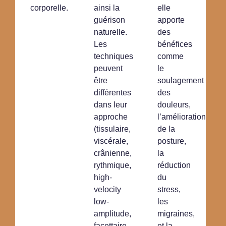
corporelle.
ainsi la
elle
guérison
apporte
naturelle.
des
Les
bénéfices
techniques
comme
peuvent
le
être
soulagement
différentes
des
dans leur
douleurs,
approche
l’amélioration
(tissulaire,
de la
viscérale,
posture,
crânienne,
la
rythmique,
réduction
high-
du
velocity
stress,
low-
les
amplitude,
migraines,
facettaire,
et la