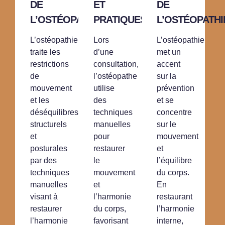
DE
ET
DE
L’OSTÉOPATHIE
PRATIQUES
L’OSTÉOPATHI
L’ostéopathie
Lors
L’ostéopathie
traite les
d’une
met un
restrictions
consultation,
accent
de
l’ostéopathe
sur la
mouvement
utilise
prévention
et les
des
et se
déséquilibres
techniques
concentre
structurels
manuelles
sur le
et
pour
mouvement
posturales
restaurer
et
par des
le
l’équilibre
techniques
mouvement
du corps.
manuelles
et
En
visant à
l’harmonie
restaurant
restaurer
du corps,
l’harmonie
l’harmonie
favorisant
interne,