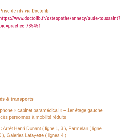
Prise de rdv via Doctolib
https://www.doctolib.fr/osteopathe/annecy/aude-toussaint?
pid=practice-785451
ès & transports
rphone « cabinet paramédical » – 1er étage gauche
cès personnes à mobilité réduite
: Arrêt Henri Dunant ( ligne 1, 3 ), Parmelan ( ligne
0 ), Galeries Lafayette ( lignes 4 )