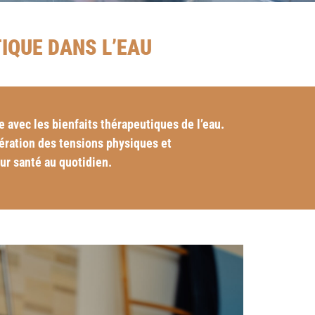
IQUE DANS L’EAU
 avec les bienfaits thérapeutiques de l’eau.
bération des tensions physiques et
ur santé au quotidien.