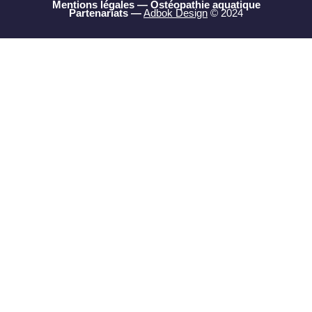
Mentions légales
—
Ostéopathie aquatique
Partenariats
—
Adbok Design
© 2024