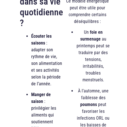
dans sa vie
Ce modèle énergétique
peut être utile pour
quotidienne
comprendre certains
?
déséquilibres :
Un
foie en
Écouter les
surmenage
au
saisons
:
printemps peut se
adapter son
traduire par des
rythme de vie,
tensions,
son alimentation
irritabilités,
et ses activités
troubles
selon la période
menstruels.
de l’année.
À l’automne, une
Manger de
faiblesse des
saison
:
poumons
peut
privilégier les
favoriser les
aliments qui
infections ORL ou
soutiennent
les baisses de